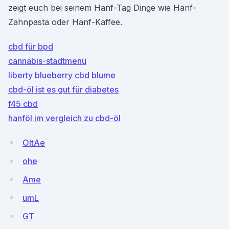
zeigt euch bei seinem Hanf-Tag Dinge wie Hanf-
Zahnpasta oder Hanf-Kaffee.
cbd für bpd
cannabis-stadtmenü
liberty blueberry cbd blume
cbd-öl ist es gut für diabetes
f45 cbd
hanföl im vergleich zu cbd-öl
OItAe
ohe
Ame
umL
GT